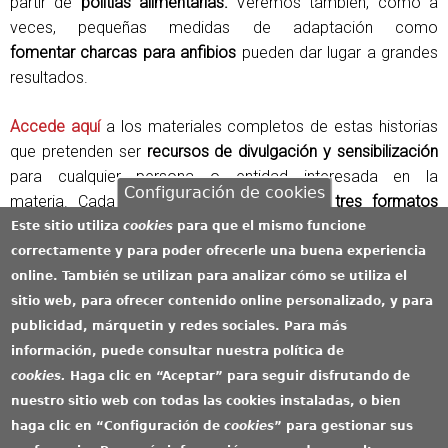
partir de
polítias alimentarias.
Veremos también,
como a
veces, pequeñas medidas de adaptación como
fomentar charcas para anfibios
pueden dar lugar a grandes
resultados.
Accede aquí
a los materiales completos de estas historias
que pretenden ser
recursos de divulgación y sensibilización
para cualquier persona o entidad interesada en la
Configuración de cookies
materia. Cada historia está disponible en
tres formatos
distintos: video-entrevista, reportaje escrito, y panel
Este sitio utiliza
cookies
para que el mismo funcione
expositivo
.
correctamente y para poder ofrecerle una buena experiencia
online. También se utilizan para analizar cómo se utiliza el
A lo largo del proyecto se irán incorporando
sitio web, para ofrecer contenido online personalizado, y para
progresivamente un total de
30 iniciativas de adaptación al
publicidad, márquetin y redes sociales. Para más
cambio climático
.
información, puede consultar nuestra política de
cookies
.
Haga clic en “Aceptar” para seguir disfrutando de
nuestro sitio web con todas las cookies instaladas, o bien
haga clic en “Configuración de
cookies
” para gestionar sus