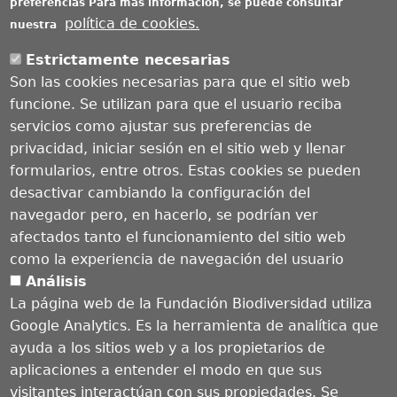
preferencias
Para más información, se puede consultar
política de cookies.
nuestra
Estrictamente necesarias
Son las cookies necesarias para que el sitio web
Noticias
funcione. Se utilizan para que el usuario reciba
servicios como ajustar sus preferencias de
privacidad, iniciar sesión en el sitio web y llenar
formularios, entre otros. Estas cookies se pueden
desactivar cambiando la configuración del
navegador pero, en hacerlo, se podrían ver
afectados tanto el funcionamiento del sitio web
como la experiencia de navegación del usuario
Análisis
El IPCC subraya la necesidad de acelerar los esfuerzos
La página web de la Fundación Biodiversidad utiliza
globales para reducir las emisiones
Google Analytics. Es la herramienta de analítica que
Miércoles, 06 Abril 2022
ayuda a los sitios web y a los propietarios de
aplicaciones a entender el modo en que sus
visitantes interactúan con sus propiedades. Se