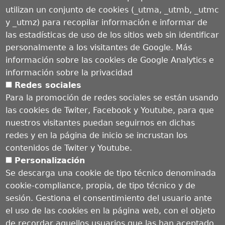
utilizan un conjunto de cookies (_utma, _utmb, _utmc
y _utmz) para recopilar información e informar de
las estadísticas de uso de los sitios web sin identificar
personalmente a los visitantes de Google. Más
información sobre las cookies de Google Analytics e
información sobre la privacidad
Redes sociales
Para la promoción de redes sociales se están usando
Los impactos del cambio climático son cada vez más
las cookies de Twiter, Facebook y Youtube, para que
irreversibles, según el 6.º Informe de Evaluación del IPCC
nuestros visitantes puedan seguirnos en dichas
Martes, 01 Marzo 2022
redes y en la página de inicio se incrustan los
contenidos de Twiter y Youtube.
1 de 28
›
Personalización
Se descarga una cookie de tipo técnico denominada
cookie-compliance, propia, de tipo técnico y de
sesión. Gestiona el consentimiento del usuario ante
el uso de las cookies en la página web, con el objeto
de recordar aquellos usuarios que las han aceptado