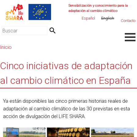
Jump
Sensibilización y conocimiento para la
adaptación al cambio climático
to
Español
English
navigation
Contacto
Buscar
Back
Formulario
to
Inicio
de
top
Usted
Back
búsqueda
to
Cinco iniciativas de adaptación
está
top
aquí
al cambio climático en España
Ya están disponibles las cinco primeras historias reales de
adaptación al cambio climático de las 30 previstas en esta
acción de divulgación del LIFE SHARA.